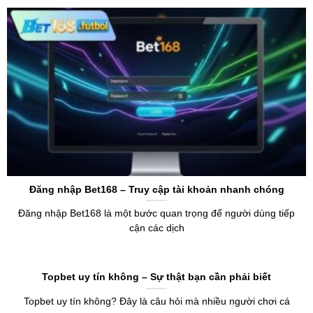
Đăng nhập Bet168 – Truy cập tài khoản nhanh chóng
Đăng nhập Bet168 là một bước quan trọng để người dùng tiếp
cận các dịch
Topbet uy tín không – Sự thật bạn cần phải biết
Topbet uy tín không? Đây là câu hỏi mà nhiều người chơi cá