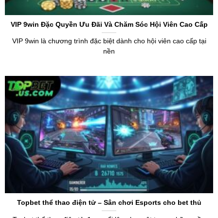
VIP 9win Đặc Quyền Ưu Đãi Và Chăm Sóc Hội Viên Cao Cấp
VIP 9win là chương trình đặc biệt dành cho hội viên cao cấp tại
nền
Topbet thể thao điện tử – Sân chơi Esports cho bet thủ