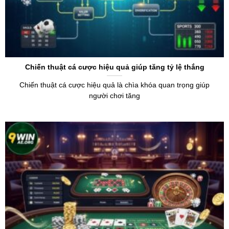
Chiến thuật cá cược hiệu quả giúp tăng tỷ lệ thắng
Chiến thuật cá cược hiệu quả là chìa khóa quan trọng giúp
người chơi tăng