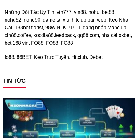
Những Đối Tác Uy Tín:
vin777
,
vin88
,
nohu
,
bet88
,
nohu52
,
nohu90
,
game tài xỉu
,
hitclub ban web
,
Kèo Nhà
Cái,
188bet.florist
,
98WIN
,
KU BET,
đăng nhập Manclub
,
xin88.coffee
,
xocdia88.feedback
,
qq88 com
,
nhà cái oxbet
,
bet 168 vin,
FO88
,
FO88
,
FO88
fo88
,
86BET
,
Kèo Trực Tuyến
,
Hitclub
,
Debet
TIN TỨC