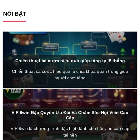
NỔI BẬT
Chiến thuật cá cược hiệu quả giúp tăng tỷ lệ thắng
Chiến thuật cá cược hiệu quả là chìa khóa quan trọng giúp
người chơi tăng
VIP 9win Đặc Quyền Ưu Đãi Và Chăm Sóc Hội Viên Cao
Cấp
VIP 9win là chương trình đặc biệt dành cho hội viên cao cấp
tại nền