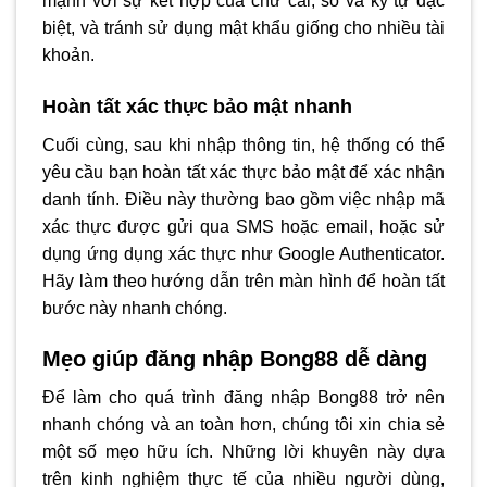
mạnh với sự kết hợp của chữ cái, số và ký tự đặc
biệt, và tránh sử dụng mật khẩu giống cho nhiều tài
khoản.
Hoàn tất xác thực bảo mật nhanh
Cuối cùng, sau khi nhập thông tin, hệ thống có thể
yêu cầu bạn hoàn tất xác thực bảo mật để xác nhận
danh tính. Điều này thường bao gồm việc nhập mã
xác thực được gửi qua SMS hoặc email, hoặc sử
dụng ứng dụng xác thực như Google Authenticator.
Hãy làm theo hướng dẫn trên màn hình để hoàn tất
bước này nhanh chóng.
Mẹo giúp đăng nhập Bong88 dễ dàng
Để làm cho quá trình đăng nhập Bong88 trở nên
nhanh chóng và an toàn hơn, chúng tôi xin chia sẻ
một số mẹo hữu ích. Những lời khuyên này dựa
trên kinh nghiệm thực tế của nhiều người dùng,