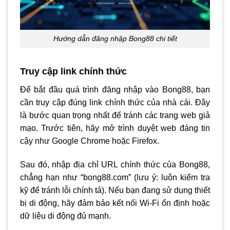
Hướng dẫn đăng nhập Bong88 chi tiết
Truy cập link chính thức
Để bắt đầu quá trình đăng nhập vào Bong88, bạn
cần truy cập đúng link chính thức của nhà cái. Đây
là bước quan trọng nhất để tránh các trang web giả
mạo. Trước tiên, hãy mở trình duyệt web đáng tin
cậy như Google Chrome hoặc Firefox.
Sau đó, nhập địa chỉ URL chính thức của Bong88,
chẳng hạn như “bong88.com” (lưu ý: luôn kiểm tra
kỹ để tránh lỗi chính tả). Nếu bạn đang sử dụng thiết
bị di động, hãy đảm bảo kết nối Wi-Fi ổn định hoặc
dữ liệu di động đủ mạnh.