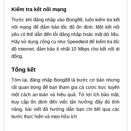
Kiểm tra kết nối mạng
Trước khi đăng nhập vào Bong88, luôn kiểm tra kết
nối mạng để đảm bảo tốc độ ổn định. Một kết nối
yếu có thể dẫn đến lỗi đăng nhập hoặc mất dữ liệu.
Hãy sử dụng công cụ như Speedtest để kiểm tra tốc
độ internet, đảm bảo ít nhất 10 Mbps cho kết nối di
động.
Tổng kết
Tóm lại, đăng nhập Bong88 là bước cơ bản nhưng
rất quan trọng để bạn tham gia cá cược trực tuyến
một cách an toàn và hiệu quả. Từ lợi ích bảo mật,
truy cập ổn định đến việc tận hưởng đầy đủ tính
năng, bài viết đã hướng dẫn bạn chi tiết qua các
bước thực hiện và mẹo hữu ích