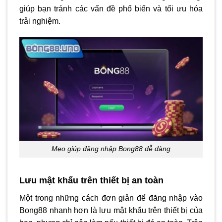
giúp bạn tránh các vấn đề phổ biến và tối ưu hóa
trải nghiệm.
Mẹo giúp đăng nhập Bong88 dễ dàng
Lưu mật khẩu trên thiết bị an toàn
Một trong những cách đơn giản để đăng nhập vào
Bong88 nhanh hơn là lưu mật khẩu trên thiết bị của