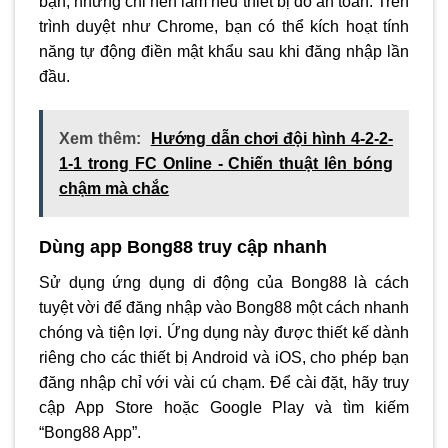
bạn, nhưng chỉ nên làm nếu thiết bị đó an toàn. Trên
trình duyệt như Chrome, bạn có thể kích hoạt tính
năng tự động điền mật khẩu sau khi đăng nhập lần
đầu.
Xem thêm:
Hướng dẫn chơi đội hình 4-2-2-
1-1 trong FC Online - Chiến thuật lên bóng
chậm mà chắc
Dùng app Bong88 truy cập nhanh
Sử dụng ứng dụng di động của Bong88 là cách
tuyệt vời để đăng nhập vào Bong88 một cách nhanh
chóng và tiện lợi. Ứng dụng này được thiết kế dành
riêng cho các thiết bị Android và iOS, cho phép bạn
đăng nhập chỉ với vài cú chạm. Để cài đặt, hãy truy
cập App Store hoặc Google Play và tìm kiếm
“Bong88 App”.