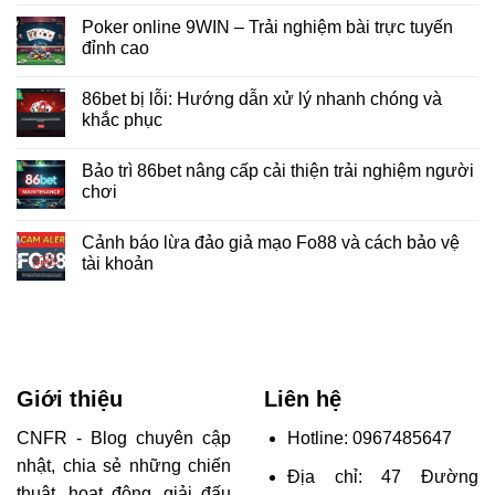
Poker online 9WIN – Trải nghiệm bài trực tuyến
đỉnh cao
86bet bị lỗi: Hướng dẫn xử lý nhanh chóng và
khắc phục
Bảo trì 86bet nâng cấp cải thiện trải nghiệm người
chơi
Cảnh báo lừa đảo giả mạo Fo88 và cách bảo vệ
tài khoản
Giới thiệu
Liên hệ
CNFR - Blog chuyên cập
Hotline: 0967485647
nhật, chia sẻ những chiến
Địa chỉ: 47 Đường
thuật, hoạt động, giải đấu