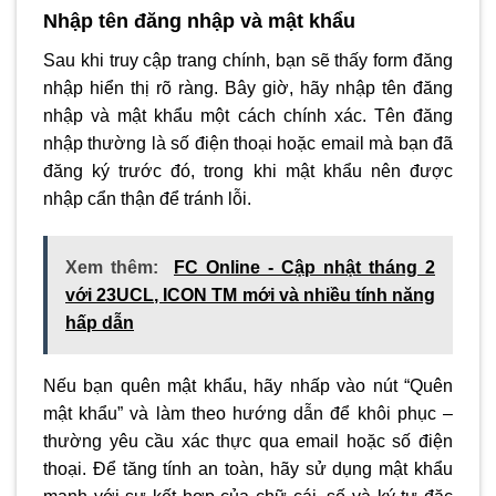
Nhập tên đăng nhập và mật khẩu
Sau khi truy cập trang chính, bạn sẽ thấy form đăng
nhập hiển thị rõ ràng. Bây giờ, hãy nhập tên đăng
nhập và mật khẩu một cách chính xác. Tên đăng
nhập thường là số điện thoại hoặc email mà bạn đã
đăng ký trước đó, trong khi mật khẩu nên được
nhập cẩn thận để tránh lỗi.
Xem thêm:
FC Online - Cập nhật tháng 2
với 23UCL, ICON TM mới và nhiều tính năng
hấp dẫn
Nếu bạn quên mật khẩu, hãy nhấp vào nút “Quên
mật khẩu” và làm theo hướng dẫn để khôi phục –
thường yêu cầu xác thực qua email hoặc số điện
thoại. Để tăng tính an toàn, hãy sử dụng mật khẩu