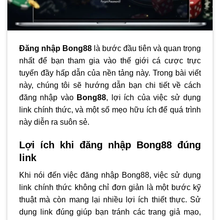
Đăng nhập Bong88
là bước đầu tiên và quan trọng
nhất để bạn tham gia vào thế giới cá cược trực
tuyến đầy hấp dẫn của nền tảng này. Trong bài viết
này, chúng tôi sẽ hướng dẫn bạn chi tiết về cách
đăng nhập vào
Bong88
, lợi ích của việc sử dụng
link chính thức, và một số mẹo hữu ích để quá trình
này diễn ra suôn sẻ.
Lợi ích khi đăng nhập Bong88 đúng
link
Khi nói đến việc đăng nhập Bong88, việc sử dụng
link chính thức không chỉ đơn giản là một bước kỹ
thuật mà còn mang lại nhiều lợi ích thiết thực. Sử
dụng link đúng giúp bạn tránh các trang giả mạo,