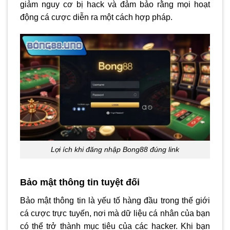
giảm nguy cơ bị hack và đảm bảo rằng mọi hoạt
động cá cược diễn ra một cách hợp pháp.
Lợi ích khi đăng nhập Bong88 đúng link
Bảo mật thông tin tuyệt đối
Bảo mật thông tin là yếu tố hàng đầu trong thế giới
cá cược trực tuyến, nơi mà dữ liệu cá nhân của bạn
có thể trở thành mục tiêu của các hacker. Khi bạn