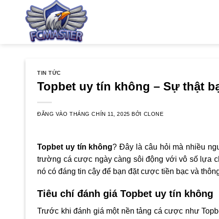
Bỏ
qua
nội
dung
TIN TỨC
Topbet uy tín không – Sự thật b
ĐĂNG VÀO
THÁNG CHÍN 11, 2025
BỞI
CLONE
Topbet uy tín không
? Đây là câu hỏi mà nhiều ngườ
trường cá cược ngày càng sôi động với vô số lựa 
nó có đáng tin cậy để bạn đặt cược tiền bạc và thôn
Tiêu chí đánh giá Topbet uy tín không
Trước khi đánh giá một nền tảng cá cược như Topbe