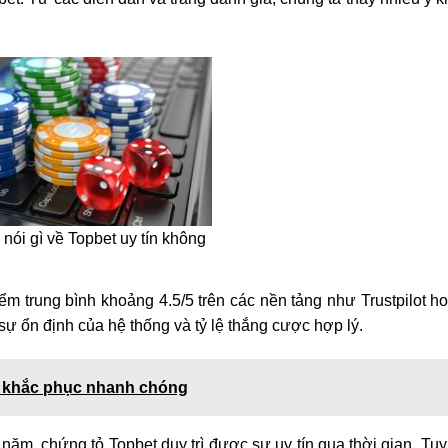
nói gì về Topbet uy tín không
ểm trung bình khoảng 4.5/5 trên các nền tảng như Trustpilot h
 ổn định của hệ thống và tỷ lệ thắng cược hợp lý.
h khắc phục nhanh chóng
m, chứng tỏ Topbet duy trì được sự uy tín qua thời gian. Tuy