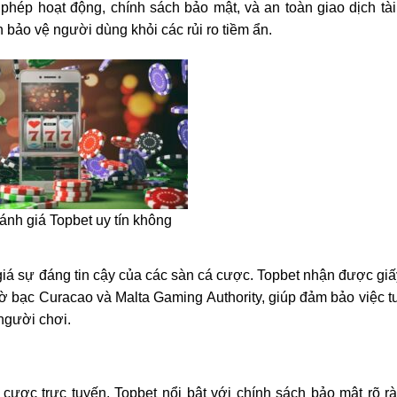
phép hoạt động, chính sách bảo mật, và an toàn giao dịch tài
 bảo vệ người dùng khỏi các rủi ro tiềm ẩn.
đánh giá Topbet uy tín không
 giá sự đáng tin cậy của các sàn cá cược. Topbet nhận được gi
cờ bạc Curacao và Malta Gaming Authority, giúp đảm bảo việc t
người chơi.
á cược trực tuyến. Topbet nổi bật với chính sách bảo mật rõ r