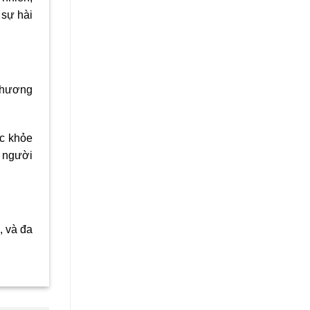
 sự hài
chương
ức khỏe
g người
, và đa