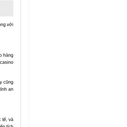
òng với
ấp hàng
 casino
ày cũng
tính an
 tế, và
ến tích