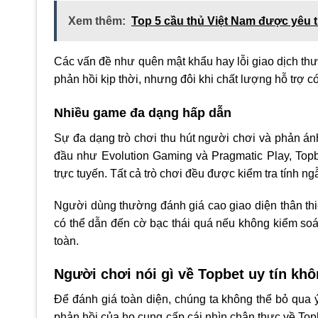
Xem thêm:
Top 5 cầu thủ Việt Nam được yêu t
Các vấn đề như quên mật khẩu hay lỗi giao dịch th
phản hồi kịp thời, nhưng đôi khi chất lượng hỗ trợ c
Nhiều game đa dạng hấp dẫn
Sự đa dạng trò chơi thu hút người chơi và phản án
đầu như Evolution Gaming và Pragmatic Play, Topb
trực tuyến. Tất cả trò chơi đều được kiểm tra tính 
Người dùng thường đánh giá cao giao diện thân thi
có thể dẫn đến cờ bạc thái quá nếu không kiểm soát
toàn.
Người chơi nói gì về Topbet uy tín kh
Để đánh giá toàn diện, chúng ta không thể bỏ qua 
phản hồi của họ cung cấp cái nhìn chân thực về Topb