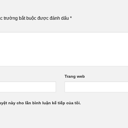
c trường bắt buộc được đánh dấu
*
Trang web
uyệt này cho lần bình luận kế tiếp của tôi.