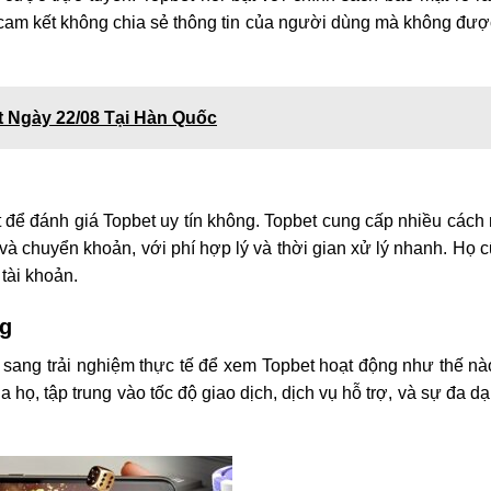
cam kết không chia sẻ thông tin của người dùng mà không đư
t Ngày 22/08 Tại Hàn Quốc
hốt để đánh giá Topbet uy tín không. Topbet cung cấp nhiều cách 
và chuyển khoản, với phí hợp lý và thời gian xử lý nhanh. Họ 
tài khoản.
ng
n sang trải nghiệm thực tế để xem Topbet hoạt động như thế nà
 họ, tập trung vào tốc độ giao dịch, dịch vụ hỗ trợ, và sự đa d