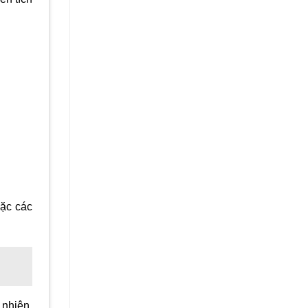
oặc các
 nhiên,