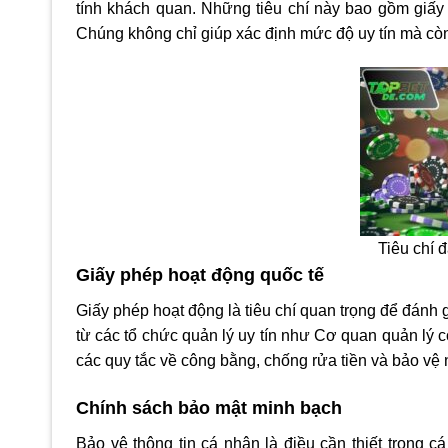
tính khách quan. Những tiêu chí này bao gồm giấy 
Chúng không chỉ giúp xác định mức độ uy tín mà còn
Tiêu chí 
Giấy phép hoạt động quốc tế
Giấy phép hoạt động là tiêu chí quan trọng để đánh
từ các tổ chức quản lý uy tín như Cơ quan quản lý 
các quy tắc về công bằng, chống rửa tiền và bảo vệ 
Chính sách bảo mật minh bạch
Bảo vệ thông tin cá nhân là điều cần thiết trong c