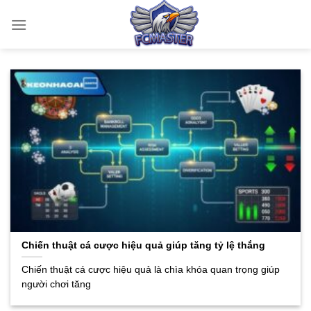
Bỏ
qua
nội
dung
Chiến thuật cá cược hiệu quả giúp tăng tỷ lệ thắng
Chiến thuật cá cược hiệu quả là chìa khóa quan trọng giúp
người chơi tăng