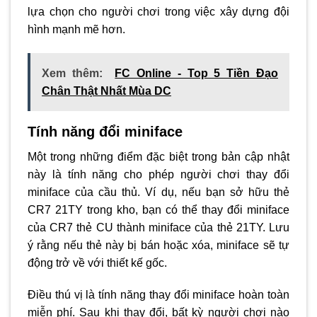
lựa chọn cho người chơi trong việc xây dựng đội
hình mạnh mẽ hơn.
Xem thêm:
FC Online - Top 5 Tiền Đạo
Chân Thật Nhất Mùa DC
Tính năng đổi miniface
Một trong những điểm đặc biệt trong bản cập nhật
này là tính năng cho phép người chơi thay đổi
miniface của cầu thủ. Ví dụ, nếu bạn sở hữu thẻ
CR7 21TY trong kho, bạn có thể thay đổi miniface
của CR7 thẻ CU thành miniface của thẻ 21TY. Lưu
ý rằng nếu thẻ này bị bán hoặc xóa, miniface sẽ tự
động trở về với thiết kế gốc.
Điều thú vị là tính năng thay đổi miniface hoàn toàn
miễn phí. Sau khi thay đổi, bất kỳ người chơi nào