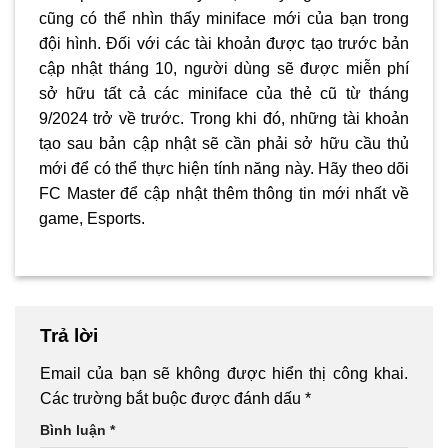
cũng có thể nhìn thấy miniface mới của bạn trong
đội hình. Đối với các tài khoản được tạo trước bản
cập nhật tháng 10, người dùng sẽ được miễn phí
sở hữu tất cả các miniface của thẻ cũ từ tháng
9/2024 trở về trước. Trong khi đó, những tài khoản
tạo sau bản cập nhật sẽ cần phải sở hữu cầu thủ
mới để có thể thực hiện tính năng này. Hãy theo dõi
FC Master
để cập nhật thêm thông tin mới nhất về
game, Esports.
Trả lời
Email của bạn sẽ không được hiển thị công khai.
Các trường bắt buộc được đánh dấu
*
Bình luận
*