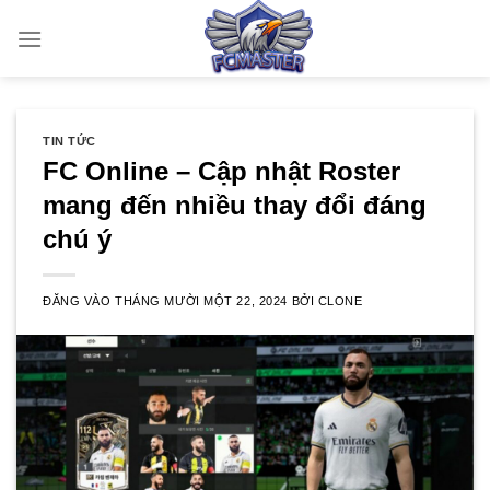
Bỏ
qua
nội
dung
TIN TỨC
FC Online – Cập nhật Roster
mang đến nhiều thay đổi đáng
chú ý
ĐĂNG VÀO
THÁNG MƯỜI MỘT 22, 2024
BỞI
CLONE