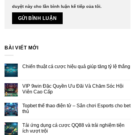
duyệt này cho lần bình luận kế tiếp của tôi.
BÀI VIẾT MỚI
Chiến thuật cá cược hiệu quả giúp tăng tỷ lệ thắng
VIP 9win Đặc Quyền Ưu Đãi Và Chăm Sóc Hội
Viên Cao Cấp
Topbet thể thao điện tử – Sân chơi Esports cho bet
thủ
Tải ứng dụng cá cược QQ88 và trải nghiệm tiện
ích vượt trội