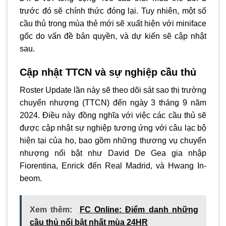
trước đó sẽ chính thức đóng lại. Tuy nhiên, một số
cầu thủ trong mùa thẻ mới sẽ xuất hiện với miniface
gốc do vấn đề bản quyền, và dự kiến sẽ cập nhật
sau.
Cập nhật TTCN và sự nghiệp cầu thủ
Roster Update lần này sẽ theo dõi sát sao thị trường
chuyển nhượng (TTCN) đến ngày 3 tháng 9 năm
2024. Điều này đồng nghĩa với việc các cầu thủ sẽ
được cập nhật sự nghiệp tương ứng với câu lạc bộ
hiện tại của họ, bao gồm những thương vụ chuyển
nhượng nổi bật như David De Gea gia nhập
Fiorentina, Enrick đến Real Madrid, và Hwang In-
beom.
Xem thêm:
FC Online: Điểm danh những
cầu thủ nổi bật nhất mùa 24HR