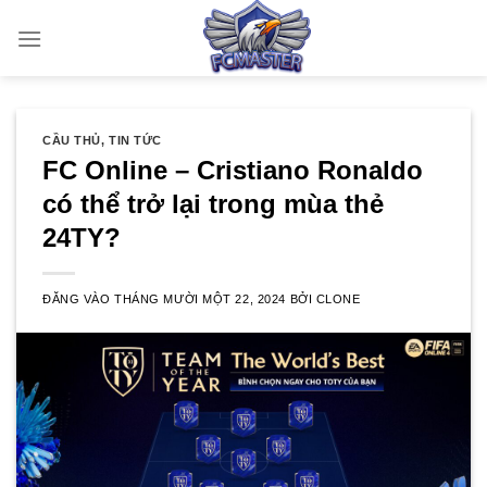
Bỏ
qua
nội
dung
CẦU THỦ
,
TIN TỨC
FC Online – Cristiano Ronaldo
có thể trở lại trong mùa thẻ
24TY?
ĐĂNG VÀO
THÁNG MƯỜI MỘT 22, 2024
BỞI
CLONE