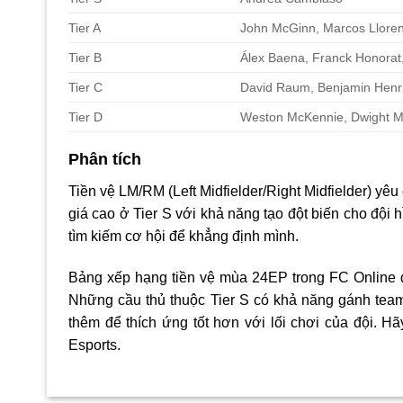
Tier A
John McGinn, Marcos Lloren
Tier B
Álex Baena, Franck Honorat,
Tier C
David Raum, Benjamin Henr
Tier D
Weston McKennie, Dwight M
Phân tích
Tiền vệ LM/RM (Left Midfielder/Right Midfielder) y
giá cao ở Tier S với khả năng tạo đột biến cho đội
tìm kiếm cơ hội để khẳng định mình.
Bảng xếp hạng tiền vệ mùa 24EP trong FC Online đ
Những cầu thủ thuộc Tier S có khả năng gánh team
thêm để thích ứng tốt hơn với lối chơi của đội. H
Esports.