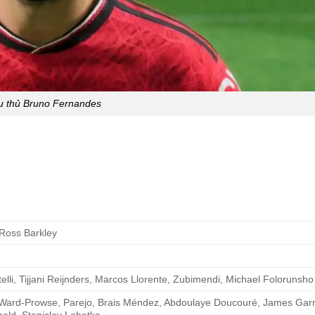
u thủ Bruno Fernandes
Ross Barkley
lli, Tijjani Reijnders, Marcos Llorente, Zubimendi, Michael Folorunsho
 Ward-Prowse, Parejo, Brais Méndez, Abdoulaye Doucouré, James Garn
old, Stanislav Lobotka