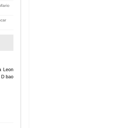
 Mario
scar
và Leon
r D bao