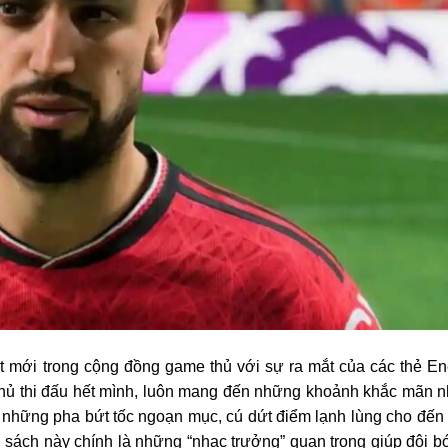
t mới trong cộng đồng game thủ với sự ra mắt của các thẻ En
 thủ thi đấu hết mình, luôn mang đến những khoảnh khắc mãn 
ừ những pha bứt tốc ngoạn mục, cú dứt điểm lạnh lùng cho đế
 sách này chính là những “nhạc trưởng” quan trọng giúp đội b