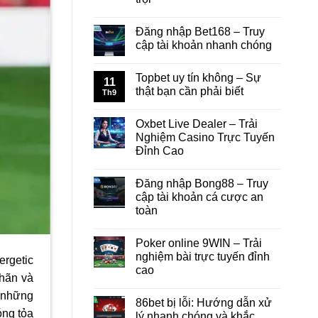
Đăng nhập Bet168 – Truy
cập tài khoản nhanh chóng
Topbet uy tín không – Sự
11
thật bạn cần phải biết
Th9
Oxbet Live Dealer – Trải
Nghiệm Casino Trực Tuyến
Đỉnh Cao
Đăng nhập Bong88 – Truy
cập tài khoản cá cược an
toàn
Poker online 9WIN – Trải
nghiệm bài trực tuyến đỉnh
ergetic
cao
nhãn và
n những
86bet bị lỗi: Hướng dẫn xử
óng tỏa
lý nhanh chóng và khắc