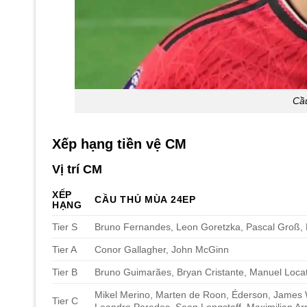
Cầ
Xếp hạng tiền vệ CM
Vị trí CM
XẾP
CẦU THỦ MÙA 24EP
HẠNG
Tier S
Bruno Fernandes, Leon Goretzka, Pascal Groß, 
Tier A
Conor Gallagher, John McGinn
Tier B
Bruno Guimarães, Bryan Cristante, Manuel Locate
Mikel Merino, Marten de Roon, Éderson, James
Tier C
Leandro Paredes, Sean Longstaff, Maximilian Arn