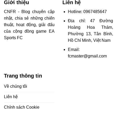
Giới thiệu
Liên hệ
CNFR - Blog chuyên cập
Hotline: 0967485647
nhật, chia sẻ những chiến
Địa chỉ: 47 Đường
thuật, hoạt động, giải đấu
Hoàng Hoa Thám,
của cộng đồng game EA
Phường 13, Tân Bình,
Sports FC
Hồ Chí Minh, Việt Nam
Email:
fcmaster@gmail.com
Trang thông tin
Về chúng tôi
Liên hệ
Chính sách Cookie