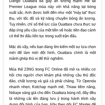
Dango Ouattara đã gây ấn tượng mạnh mẽ tại
Premier League mùa này với khả năng tạt bóng
xuất sắc. Anh được biết đến như một “máy tạt” thực
thụ, với tốc độ và kỹ năng chuyền bóng ấn tượng.
Tuy nhiên, chỉ số thể lực của Ouattara chưa thực sự
đáp ứng yêu cầu của một tiền vệ hoặc tiền đạo cánh
có thể thi đấu liên tục trong suốt trận đấu.
Mặc dù vậy, nếu bạn đang tìm kiếm một sự lựa chọn
mới để làm mới đội hình, Ouattara chính là một
mảnh ghép thú vị để thử nghiệm.
Mùa thẻ 23NG trong FC Online đã mở ra nhiều cơ
hội cho người chơi khám phá những cầu thủ độc
đáo, chất lượng và giá cả phải chăng. Từ Openda
nhanh nhẹn, Kotchap mạnh mẽ, Thiaw tiềm năng,
Ndiaye sáng giá cho đến Ouattara bùng nổ, đây đều
là những cái tên đáng lưu ý trong hành trình xây
dựng đội hình của bạn. Hãy theo dõi
FC Master
để