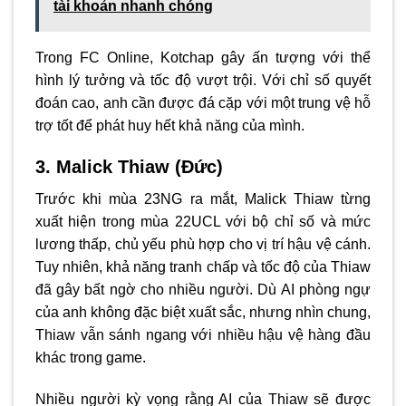
tài khoản nhanh chóng
Trong FC Online, Kotchap gây ấn tượng với thể
hình lý tưởng và tốc độ vượt trội. Với chỉ số quyết
đoán cao, anh cần được đá cặp với một trung vệ hỗ
trợ tốt để phát huy hết khả năng của mình.
3. Malick Thiaw (Đức)
Trước khi mùa 23NG ra mắt, Malick Thiaw từng
xuất hiện trong mùa 22UCL với bộ chỉ số và mức
lương thấp, chủ yếu phù hợp cho vị trí hậu vệ cánh.
Tuy nhiên, khả năng tranh chấp và tốc độ của Thiaw
đã gây bất ngờ cho nhiều người. Dù AI phòng ngự
của anh không đặc biệt xuất sắc, nhưng nhìn chung,
Thiaw vẫn sánh ngang với nhiều hậu vệ hàng đầu
khác trong game.
Nhiều người kỳ vọng rằng AI của Thiaw sẽ được