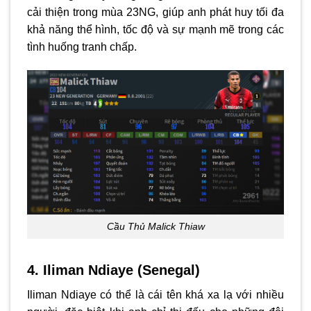
cải thiện trong mùa 23NG, giúp anh phát huy tối đa
khả năng thể hình, tốc độ và sự mạnh mẽ trong các
tình huống tranh chấp.
Cầu Thủ Malick Thiaw
4. Iliman Ndiaye (Senegal)
Iliman Ndiaye có thể là cái tên khá xa lạ với nhiều