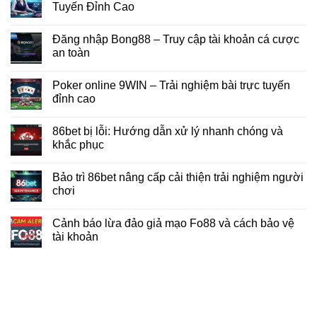
Tuyến Đỉnh Cao
Đăng nhập Bong88 – Truy cập tài khoản cá cược
an toàn
Poker online 9WIN – Trải nghiệm bài trực tuyến
đỉnh cao
86bet bị lỗi: Hướng dẫn xử lý nhanh chóng và
khắc phục
Bảo trì 86bet nâng cấp cải thiện trải nghiệm người
chơi
Cảnh báo lừa đảo giả mạo Fo88 và cách bảo vệ
tài khoản