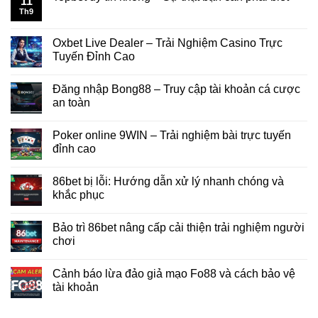
11
Th9
Oxbet Live Dealer – Trải Nghiệm Casino Trực
Tuyến Đỉnh Cao
Đăng nhập Bong88 – Truy cập tài khoản cá cược
an toàn
Poker online 9WIN – Trải nghiệm bài trực tuyến
đỉnh cao
86bet bị lỗi: Hướng dẫn xử lý nhanh chóng và
khắc phục
Bảo trì 86bet nâng cấp cải thiện trải nghiệm người
chơi
Cảnh báo lừa đảo giả mạo Fo88 và cách bảo vệ
tài khoản