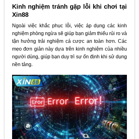
Kinh nghiệm tránh gặp lỗi khi chơi tại
Xin88
Ngoài việc khắc phục lỗi, việc áp dụng các kinh
nghiệm phòng ngừa sẽ giúp bạn giảm thiểu rủi ro và
tận hưởng trải nghiệm cá cược an toàn hơn. Các
mẹo đơn giản này dựa trên kinh nghiệm của nhiều
người dùng, giúp bạn duy trì sự ổn định khi sử dụng
nền tảng.