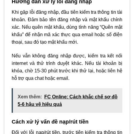
Hướng dẫn xử lý lỗi đăng nhập
Khi gặp lỗi đăng nhập, đầu tiên kiểm tra thông tin tài
khoản. Đảm bảo tên đăng nhập và mật khẩu chính
xác. Nếu quên mật khẩu, dùng tính năng “Quên mật
khẩu” để nhận mã xác thực qua email hoặc số điện
thoại, sau đó tạo mật khẩu mới.
Nếu vẫn không đăng nhập được, kiểm tra kết nối
internet và thử trình duyệt khác. Nếu tài khoản bị
khóa, chờ 15-30 phút trước khi thử lại, hoặc liên hệ
hỗ trợ qua chat hoặc email.
Xem thêm:
FC Online: Cách khắc chế sơ đồ
5-6 hậu vệ hiệu quả
Cách xử lý vấn đề nạp/rút tiền
Đối với lỗi nạp/rút tiền, trước tiên kiểm tra thông tin