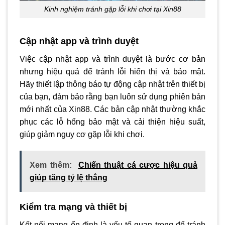
Kinh nghiệm tránh gặp lỗi khi chơi tại Xin88
Cập nhật app và trình duyệt
Việc cập nhật app và trình duyệt là bước cơ bản
nhưng hiệu quả để tránh lỗi hiển thị và bảo mật.
Hãy thiết lập thông báo tự động cập nhật trên thiết bị
của bạn, đảm bảo rằng bạn luôn sử dụng phiên bản
mới nhất của Xin88. Các bản cập nhật thường khắc
phục các lỗ hổng bảo mật và cải thiện hiệu suất,
giúp giảm nguy cơ gặp lỗi khi chơi.
Xem thêm:
Chiến thuật cá cược hiệu quả
giúp tăng tỷ lệ thắng
Kiểm tra mạng và thiết bị
Kết nối mạng ổn định là yếu tố quan trọng để tránh