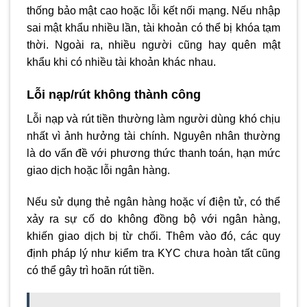
thống bảo mật cao hoặc lỗi kết nối mạng. Nếu nhập
sai mật khẩu nhiều lần, tài khoản có thể bị khóa tạm
thời. Ngoài ra, nhiều người cũng hay quên mật
khẩu khi có nhiều tài khoản khác nhau.
Lỗi nạp/rút không thành công
Lỗi nạp và rút tiền thường làm người dùng khó chịu
nhất vì ảnh hưởng tài chính. Nguyên nhân thường
là do vấn đề với phương thức thanh toán, hạn mức
giao dịch hoặc lỗi ngân hàng.
Nếu sử dụng thẻ ngân hàng hoặc ví điện tử, có thể
xảy ra sự cố do không đồng bộ với ngân hàng,
khiến giao dịch bị từ chối. Thêm vào đó, các quy
định pháp lý như kiểm tra KYC chưa hoàn tất cũng
có thể gây trì hoãn rút tiền.