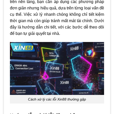
trên nền tảng, bạn cần áp dụng các phương pháp
đơn giản nhưng hiệu quả, dựa trên từng loại vấn đề
cụ thể. Việc xử lý nhanh chóng không chỉ tiết kiệm
thời gian mà còn giúp tránh mất mát tài chính. Dưới
đây là hướng dẫn chi tiết, với các bước dễ theo dõi
để bạn tự giải quyết tại nhà.
Cách xử lý các lỗi Xin88 thường gặp