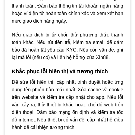
thanh toán. Đảm bảo thông tin tài khoản ngân hàng
hoặc ví điện tử hoàn toàn chính xác và xem xét hạn
mức giao dịch hàng ngày.
Nếu giao dịch bị từ chối, thử phương thức thanh
toán khác. Nếu rút tiền trễ, kiểm tra email để đảm
bảo đã hoàn tất yêu cầu KYC. Nếu còn vấn đề, ghi
lại mã lỗi (nếu có) và liên hệ hỗ trợ của Xin88.
Khắc phục lỗi hiển thị và tương thích
Để sửa lỗi hiển thị, cập nhật trình duyệt hoặc ứng
dụng lên phiên bản mới nhất. Xóa cache và cookie
trên website và kiểm tra cập nhật cho app. Nếu lỗi
vẫn xảy ra, thử thiết bị khác hoặc chế độ web trên
điện thoại. Đảm bảo mạng ổn định và kiểm tra tốc
độ internet. Nếu thiết bị có vấn đề, cập nhật hệ điều
hành để cải thiện tương thích.