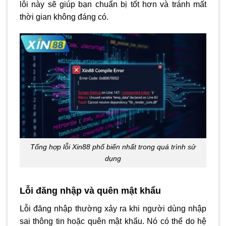
lỗi này sẽ giúp bạn chuẩn bị tốt hơn và tránh mất
thời gian không đáng có.
Tổng hợp lỗi Xin88 phổ biến nhất trong quá trình sử
dụng
Lỗi đăng nhập và quên mật khẩu
Lỗi đăng nhập thường xảy ra khi người dùng nhập
sai thông tin hoặc quên mật khẩu. Nó có thể do hệ